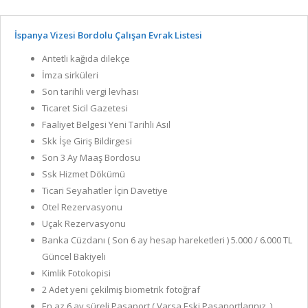
İspanya Vizesi Bordolu Çalışan Evrak Listesi
Antetli kağıda dilekçe
İmza sirküleri
Son tarihli vergi levhası
Ticaret Sicil Gazetesi
Faaliyet Belgesi Yeni Tarihli Asıl
Skk İşe Giriş Bildirgesi
Son 3 Ay Maaş Bordosu
Ssk Hizmet Dökümü
Ticari Seyahatler İçin Davetiye
Otel Rezervasyonu
Uçak Rezervasyonu
Banka Cüzdanı ( Son 6 ay hesap hareketleri ) 5.000 / 6.000 TL
Güncel Bakiyeli
Kimlik Fotokopisi
2 Adet yeni çekilmiş biometrik fotoğraf
En az 6 ay süreli Pasaport ( Varsa Eski Pasaportlarınız )