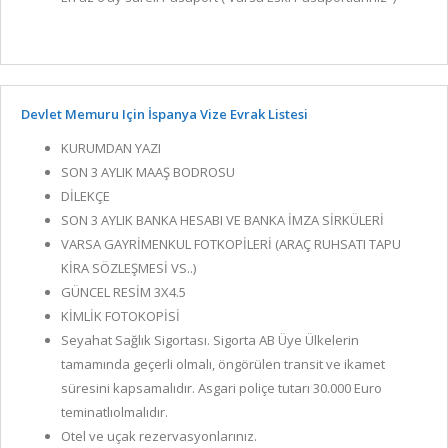
Devlet Memuru Için İspanya Vize Evrak Listesi
KURUMDAN YAZI
SON 3 AYLIK MAAŞ BODROSU
DİLEKÇE
SON 3 AYLIK BANKA HESABI VE BANKA İMZA SİRKÜLERİ
VARSA GAYRİMENKUL FOTKOPİLERİ (ARAÇ RUHSATI TAPU
KİRA SÖZLEŞMESİ VS..)
GÜNCEL RESİM 3X4.5
KİMLİK FOTOKOPİSİ
Seyahat Sağlık Sigortası. Sigorta AB Üye Ülkelerin
tamamında geçerli olmalı, öngörülen transit ve ikamet
süresini kapsamalıdır. Asgari poliçe tutarı 30.000 Euro
teminatlıolmalıdır.
Otel ve uçak rezervasyonlarınız.