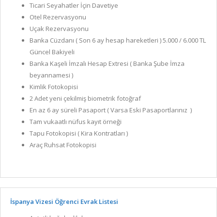
Ticari Seyahatler İçin Davetiye
Otel Rezervasyonu
Uçak Rezervasyonu
Banka Cüzdanı ( Son 6 ay hesap hareketleri ) 5.000 / 6.000 TL
Güncel Bakiyeli
Banka Kaşeli İmzalı Hesap Extresi ( Banka Şube İmza
beyannamesi )
Kimlik Fotokopisi
2 Adet yeni çekilmiş biometrik fotoğraf
En az 6 ay süreli Pasaport ( Varsa Eski Pasaportlarınız )
Tam vukaatlı nüfus kayıt örneği
Tapu Fotokopisi ( Kira Kontratları )
Araç Ruhsat Fotokopisi
İspanya Vizesi Öğrenci Evrak Listesi