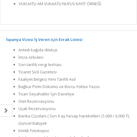
VUKUATLI AM VUKAATLI NUFUS KAYIT ÖRNEĞİ
İspanya Vizesi İş Veren Için Evrak Listesi
Antetli kağıda dilekçe
İmza sirküleri
Son tarihli vergi levhası
Ticaret Sicil Gazetesi
Faaliyet Belgesi Yeni Tarihli Asıl
Bağkur Pirim Dökümü ve Borcu Yoktur Yazısı
Ticari Seyahatler İçin Davetiye
Otel Rezervasyonu
Uçak Rezervasyonu
Banka Cüzdanı ( Son 6 ay hesap hareketleri ) 5.000 / 6.000 TL
Güncel Bakiyeli
Kimlik Fotokopisi