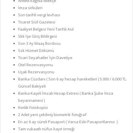
Antetli kağıda dilekçe
İmza sirküleri
Son tarihli vergi levhası
Ticaret Sicil Gazetesi
Faaliyet Belgesi Yeni Tarihli Asıl
Skk İşe Giriş Bildirgesi
Son 3 Ay Maaş Bordosu
Ssk Hizmet Dökümü
Ticari Seyahatler İçin Davetiye
Otel Rezervasyonu
Uçak Rezervasyonu
Banka Cüzdanı ( Son 6 ay hesap hareketleri ) 5.000 / 6.000 TL
Güncel Bakiyeli
Banka Kaşeli İmzalı Hesap Extresi ( Banka Şube İmza
beyannamesi )
Kimlik Fotokopisi
2 Adet yeni çekilmiş biometrik fotoğraf
En az 6 ay süreli Pasaport ( Varsa Eski Pasaportlarınız )
Tam vukaatlı nüfus kayıt örneği