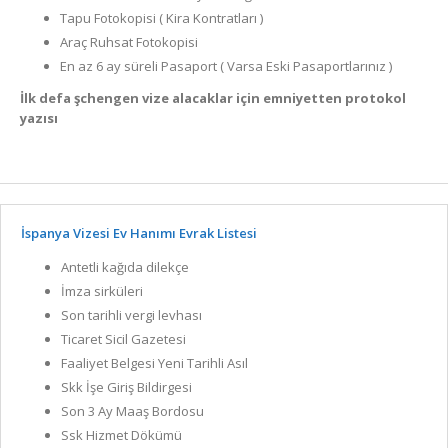
Tapu Fotokopisi ( Kira Kontratları )
Araç Ruhsat Fotokopisi
En az 6 ay süreli Pasaport ( Varsa Eski Pasaportlarınız )
İlk defa şchengen vize alacaklar için emniyetten protokol
yazısı
İspanya Vizesi Ev Hanımı Evrak Listesi
Antetli kağıda dilekçe
İmza sirküleri
Son tarihli vergi levhası
Ticaret Sicil Gazetesi
Faaliyet Belgesi Yeni Tarihli Asıl
Skk İşe Giriş Bildirgesi
Son 3 Ay Maaş Bordosu
Ssk Hizmet Dökümü