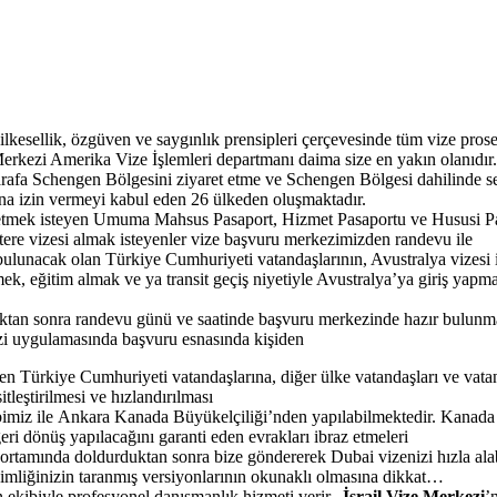
 ilkesellik, özgüven ve saygınlık prensipleri çerçevesinde tüm vize prosed
 Merkezi Amerika Vize İşlemleri departmanı daima size en yakın olanıdır.
tarafa Schengen Bölgesini ziyaret etme ve Schengen Bölgesi dahilinde 
mına izin vermeyi kabul eden 26 ülkeden oluşmaktadır.
at etmek isteyen Umuma Mahsus Pasaport, Hizmet Pasaportu ve Hususi Pas
tere vizesi almak isteyenler vize başvuru merkezimizden randevu ile
ulunacak olan Türkiye Cumhuriyeti vatandaşlarının, Avustralya vizesi i
ek, eğitim almak ve ya transit geçiş niyetiyle Avustralya’ya giriş yapm
ktan sonra randevu günü ve saatinde başvuru merkezinde hazır bulunmas
 izi uygulamasında başvuru esnasında kişiden
n Türkiye Cumhuriyeti vatandaşlarına, diğer ülke vatandaşları ve vatan
tleştirilmesi ve hızlandırılması
imiz ile
Ankara Kanada Büyükelçiliği’nden yapılabilmektedir. Kanada 
eri dönüş yapılacağını garanti eden evrakları ibraz etmeleri
ortamında doldurduktan sonra bize göndererek Dubai vizenizi hızla alab
mliğinizin taranmış versiyonlarının okunaklı olmasına dikkat…
 ekibiyle profesyonel danışmanlık hizmeti verir.
İsrail Vize Merkezi
’