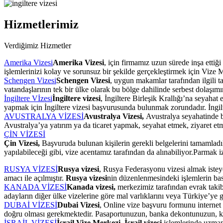
Hizmetlerimiz
Verdiğimiz Hizmetler
Amerika Vizesi
Amerika Vizesi
, için firmamız uzun sürede inşa ettiği
işlemlerinizi kolay ve sorunsuz bir şekilde gerçekleştirmek için Vize
Schengen Vizesi
Schengen Vizesi
, uygun makamlar tarafından ilgili 
vatandaşlarının tek bir ülke olarak bu bölge dahilinde serbest dolaşı
İngiltere Vİzesi
İngiltere vizesi
, İngiltere Birleşik Krallığı’na seyah
yapmak için İngiltere vizesi başvurusunda bulunmak zorundadır. İngil
AVUSTRALYA VİZESİ
Avustralya Vizesi,
Avustralya seyahatinde b
Avustralya’ya yatırım ya da ticaret yapmak, seyahat etmek, ziyaret etm
ÇİN VİZESİ
Çin Vizesi,
Başvuruda bulunan kişilerin gerekli belgelerini tamamladı
yapılabileceği gibi, vize acentamız tarafından da alınabiliyor.Parmak
RUSYA VİZESİ
Rusya vizesi
, Rusya Federasyonu vizesi almak isteye
amacı ile açılmıştır.
Rusya vizesi
nin düzenlenmesindeki işlemlerin basi
KANADA VİZESİ
Kanada vizesi,
merkezimiz tarafından evrak takib
adayların diğer ülke vizelerine göre mal varlıklarını veya Türkiye’ye g
DUBAİ VİZESİ
Dubai Vizesi
, Online vize başvuru formunu internet 
doğru olması gerekmektedir. Pasaportunuzun, banka dekontunuzun, ki
İSRAİL VİZESİ
İsrail Vize Merkezi
,
İsrail vizesi
işlemlerinde uzman