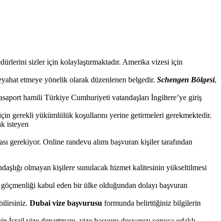
ürlerini sizler için kolaylaştırmaktadır. Amerika vizesi için
seyahat etmeye yönelik olarak düzenlenen belgedir.
Schengen Bölgesi
,
aport hamili Türkiye Cumhuriyeti vatandaşları İngiltere’ye giriş
çin gerekli yükümlülük koşullarını yerine getirmeleri gerekmektedir.
ak isteyen
ı gerekiyor. Online randevu alımı başvuran kişiler tarafından
daşlığı olmayan kişilere sunulacak hizmet kalitesinin yükseltilmesi
göçmenliği kabul eden bir ülke olduğundan dolayı başvuran
ilirsiniz.
Dubai vize başvurusu
formunda belirttiğiniz bilgilerin
nin İsrail vize departmanı, vize başvuru dosyanızı sonuca odaklı