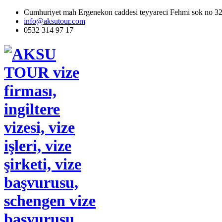
Cumhuriyet mah Ergenekon caddesi teyyareci Fehmi sok no 32 fi
info@aksutour.com
0532 314 97 17