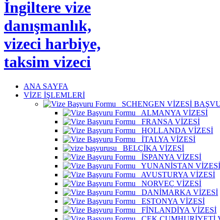
ANA SAYFA
VİZE İŞLEMLERİ
SCHENGEN VİZESİ BAŞV
ALMANYA VİZESİ
FRANSA VİZESİ
HOLLANDA VİZESİ
İTALYA VİZESİ
BELÇİKA VİZESİ
İSPANYA VİZESİ
YUNANİSTAN VİZES
AVUSTURYA VİZESİ
NORVEÇ VİZESİ
DANİMARKA VİZESİ
ESTONYA VİZESİ
FİNLANDİYA VİZESİ
ÇEK CUMHURİYETİ V