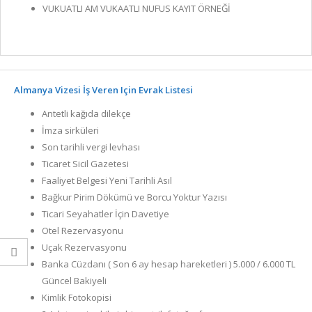
VUKUATLI AM VUKAATLI NUFUS KAYIT ÖRNEĞİ
Almanya Vizesi İş Veren Için Evrak Listesi
Antetli kağıda dilekçe
İmza sirküleri
Son tarihli vergi levhası
Ticaret Sicil Gazetesi
Faaliyet Belgesi Yeni Tarihli Asıl
Bağkur Pirim Dökümü ve Borcu Yoktur Yazısı
Ticari Seyahatler İçin Davetiye
Otel Rezervasyonu
Uçak Rezervasyonu
Banka Cüzdanı ( Son 6 ay hesap hareketleri ) 5.000 / 6.000 TL
Güncel Bakiyeli
Kimlik Fotokopisi