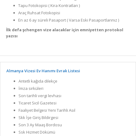
Tapu Fotokopisi ( Kira Kontratları )
Araç Ruhsat Fotokopisi
En az 6 ay süreli Pasaport ( Varsa Eski Pasaportlarınız )
İlk defa şchengen vize alacaklar için emniyetten protokol
yazısı
Almanya Vizesi Ev Hanımı Evrak Listesi
Antetli kağıda dilekçe
İmza sirküleri
Son tarihli vergi levhası
Ticaret Sicil Gazetesi
Faaliyet Belgesi Yeni Tarihli Asıl
Skk İşe Giriş Bildirgesi
Son 3 Ay Maaş Bordosu
Ssk Hizmet Dökümü