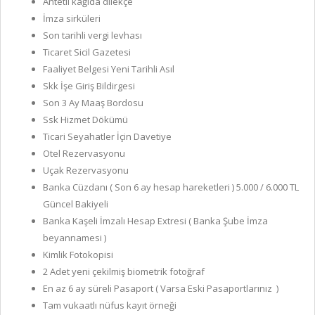
Antetli kağıda dilekçe
İmza sirküleri
Son tarihli vergi levhası
Ticaret Sicil Gazetesi
Faaliyet Belgesi Yeni Tarihli Asıl
Skk İşe Giriş Bildirgesi
Son 3 Ay Maaş Bordosu
Ssk Hizmet Dökümü
Ticari Seyahatler İçin Davetiye
Otel Rezervasyonu
Uçak Rezervasyonu
Banka Cüzdanı ( Son 6 ay hesap hareketleri ) 5.000 / 6.000 TL
Güncel Bakiyeli
Banka Kaşeli İmzalı Hesap Extresi ( Banka Şube İmza
beyannamesi )
Kimlik Fotokopisi
2 Adet yeni çekilmiş biometrik fotoğraf
En az 6 ay süreli Pasaport ( Varsa Eski Pasaportlarınız )
Tam vukaatlı nüfus kayıt örneği