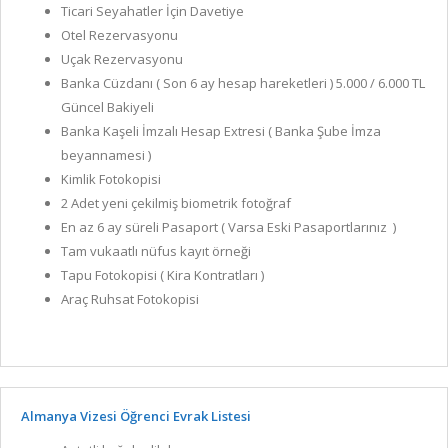
Ticari Seyahatler İçin Davetiye
Otel Rezervasyonu
Uçak Rezervasyonu
Banka Cüzdanı ( Son 6 ay hesap hareketleri ) 5.000 / 6.000 TL
Güncel Bakiyeli
Banka Kaşeli İmzalı Hesap Extresi ( Banka Şube İmza
beyannamesi )
Kimlik Fotokopisi
2 Adet yeni çekilmiş biometrik fotoğraf
En az 6 ay süreli Pasaport ( Varsa Eski Pasaportlarınız )
Tam vukaatlı nüfus kayıt örneği
Tapu Fotokopisi ( Kira Kontratları )
Araç Ruhsat Fotokopisi
Almanya Vizesi Öğrenci Evrak Listesi