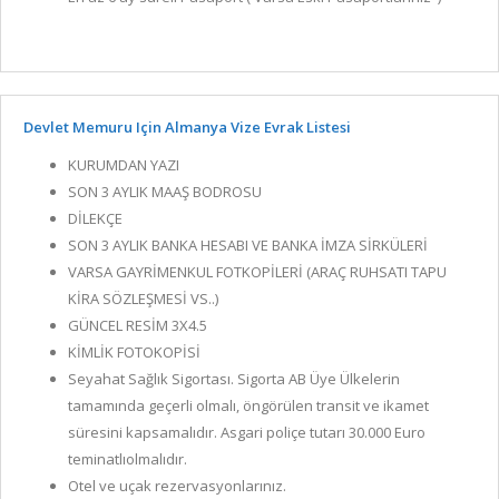
Devlet Memuru Için Almanya Vize Evrak Listesi
KURUMDAN YAZI
SON 3 AYLIK MAAŞ BODROSU
DİLEKÇE
SON 3 AYLIK BANKA HESABI VE BANKA İMZA SİRKÜLERİ
VARSA GAYRİMENKUL FOTKOPİLERİ (ARAÇ RUHSATI TAPU
KİRA SÖZLEŞMESİ VS..)
GÜNCEL RESİM 3X4.5
KİMLİK FOTOKOPİSİ
Seyahat Sağlık Sigortası. Sigorta AB Üye Ülkelerin
tamamında geçerli olmalı, öngörülen transit ve ikamet
süresini kapsamalıdır. Asgari poliçe tutarı 30.000 Euro
teminatlıolmalıdır.
Otel ve uçak rezervasyonlarınız.