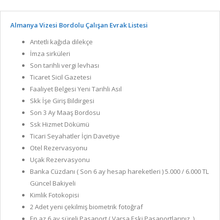
Almanya Vizesi Bordolu Çalışan Evrak Listesi
Antetli kağıda dilekçe
İmza sirküleri
Son tarihli vergi levhası
Ticaret Sicil Gazetesi
Faaliyet Belgesi Yeni Tarihli Asıl
Skk İşe Giriş Bildirgesi
Son 3 Ay Maaş Bordosu
Ssk Hizmet Dökümü
Ticari Seyahatler İçin Davetiye
Otel Rezervasyonu
Uçak Rezervasyonu
Banka Cüzdanı ( Son 6 ay hesap hareketleri ) 5.000 / 6.000 TL
Güncel Bakiyeli
Kimlik Fotokopisi
2 Adet yeni çekilmiş biometrik fotoğraf
En az 6 ay süreli Pasaport ( Varsa Eski Pasaportlarınız )