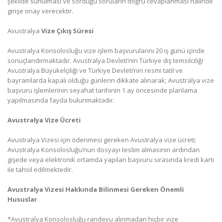
şekilde sunulması ve sorduğu soruların doğru cevaplanması halinde
girişe onay verecektir.
Avustralya
Vize Çıkış Süresi
Avustralya Konsolosluğu vize işlem başvurularını 20 iş günü içinde
sonuçlandırmaktadır. Avustralya Devleti’nin Türkiye dış temsilciliği
Avustralya Büyükelçiliği ve Türkiye Devleti’nin resmi tatil ve
bayramlarda kapalı olduğu günlerin dikkate alınarak; Avustralya vize
başvuru işlemlerinin seyahat tarihinin 1 ay öncesinde planlama
yapılmasında fayda bulunmaktadır.
Avustralya Vize Ücreti
Avustralya Vizesi için ödenmesi gereken Avustralya vize ücreti;
Avustralya Konsolosluğu’nun dosyayı teslim almasının ardından
gişede veya elektronik ortamda yapılan başvuru sırasında kredi kartı
ile tahsil edilmektedir.
Avustralya Vizesi Hakkında Bilinmesi Gereken Önemli
Hususlar
*Avustralya Konsolosluğu randevu alınmadan hiçbir vize