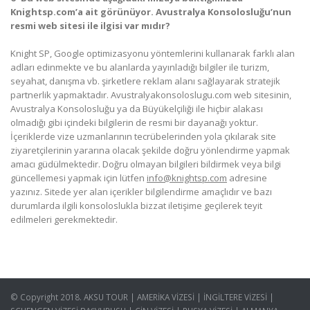
Knightsp.com’a ait görünüyor. Avustralya Konsolosluğu’nun
resmi web sitesi ile ilgisi var mıdır?
Knight SP, Google optimizasyonu yöntemlerini kullanarak farklı alan
adları edinmekte ve bu alanlarda yayınladığı bilgiler ile turizm,
seyahat, danışma vb. şirketlere reklam alanı sağlayarak stratejik
partnerlik yapmaktadır. Avustralyakonsoloslugu.com web sitesinin,
Avustralya Konsolosluğu ya da Büyükelçiliği ile hiçbir alakası
olmadığı gibi içindeki bilgilerin de resmi bir dayanağı yoktur.
İçeriklerde vize uzmanlarının tecrübelerinden yola çıkılarak site
ziyaretçilerinin yararına olacak şekilde doğru yönlendirme yapmak
amacı güdülmektedir. Doğru olmayan bilgileri bildirmek veya bilgi
güncellemesi yapmak için lütfen
info@knightsp.com
adresine
yazınız. Sitede yer alan içerikler bilgilendirme amaçlıdır ve bazı
durumlarda ilgili konsoloslukla bizzat iletişime geçilerek teyit
edilmeleri gerekmektedir.
© Copyright 2018. AKSU TOUR | AMERİKA VİZESİ | İNGİLTERE VİZESİ |