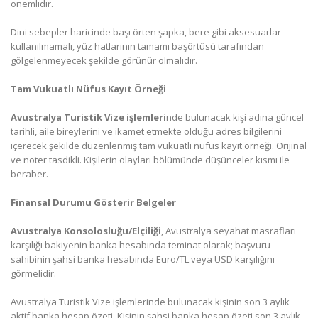
önemlidir.
Dini sebepler haricinde başı örten şapka, bere gibi aksesuarlar
kullanılmamalı, yüz hatlarının tamamı başörtüsü tarafından
gölgelenmeyecek şekilde görünür olmalıdır.
Tam Vukuatlı Nüfus Kayıt Örneği
Avustralya Turistik Vize işlemleri
nde bulunacak kişi adına güncel
tarihli, aile bireylerini ve ikamet etmekte olduğu adres bilgilerini
içerecek şekilde düzenlenmiş tam vukuatlı nüfus kayıt örneği. Orijinal
ve noter tasdikli. Kişilerin olayları bölümünde düşünceler kısmı ile
beraber.
Finansal Durumu Gösterir Belgeler
Avustralya Konsolosluğu/Elçiliği
, Avustralya seyahat masrafları
karşılığı bakiyenin banka hesabında teminat olarak; başvuru
sahibinin şahsi banka hesabında Euro/TL veya USD karşılığını
görmelidir.
Avustralya Turistik Vize işlemlerinde bulunacak kişinin son 3 aylık
aktif banka hesap özeti. Kişinin şahsi banka hesap özeti son 3 aylık