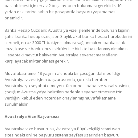
basılabilmesi için en az 2 boş sayfanın bulunması gereklidir. 10
yıldan eski tarihe sahip bir pasaportla başvuru yapılmaması
önemlidir.
Banka Hesap Cüzdanı: Avustralya vize işlemlerinde bulunan kişinin
şahsi banka hesap özeti, son 3 aylık aktif banka hesap hareketlerini
içermeli, en az 3000 TL bakiyesi olması sağlanmalı ve banka ıslak
imza, kaşe ve banka imza sirküleri ile birlikte hazırlanmış olmalıdır.
Hesaptaki mevcut bakiyenin Avustralya seyahat masraflarını
karşılayacak miktar olması gerekir.
Muvafakatname: 18 yaşının altındaki bir çocuğun dahil edildiği
Avustralya vizesi işlem başvurusunda, çocukla beraber
Avustralya’ya seyahat etmeyen tüm anne – baba- ve yasal vasinin,
çocuğun Avustralya’ya belirtilen nedenle seyahat etmesine izin
verdiğini kabul eden noterden onaylanmış muvafakatname
sunulmalıdır.
Avustralya Vize Başvurusu
Avustralya vize başvurusu, Avustralya Büyükelçiliği resmi web
sitesindeki online başvuru sistemi sayfası üzerinden başvuru