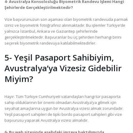
4- Avustralya Konsolosluğu Biyometrik Randevu İşlemi Hangi
Şehirlerde Gerçekleştirilmektedir?
Vize başvurunuzun son aşaması olan biyometrik randevuda parmak
iziniz ve biyometrik fotoğrafınız alınmaktadır. Bu işlemler Türkiye’de
yalnızca İstanbul, Ankara ve Gaziantep şehirlerinde
gerçekleştirilmektedir. Başvuranlar bu üç şehirden herhangi birini
seçerek biyometrik randevuya katılabilmektedirler.
5- Yeşil Pasaport Sahibiyim,
Avustralya’ya Vizesiz Gidebilir
Miyim?
Hayır. Tüm Türkiye Cumhuriyeti vatandaşları hangi tür pasaporta
sahip olduklarının bir önemi olmadan Avustralya’ya gitmek için
seyahat amaçlarına uygun bir Avustralya vizesi almak zorundadır.
Yeşil pasaport sahipleri de tıpkı bordo pasaport sahipleri gibi vize
başvurusu yaparak Avustralya vizesi almalıdır.
6- Bu web sitesinde aşağıdaki imzaya baktığımızda