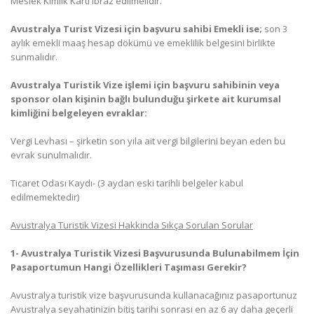
Meslek Kimlik Kartı ibraz edilmelidir.
Avustralya Turist Vizesi için başvuru sahibi Emekli ise;
son 3
aylık emekli maaş hesap dökümü ve emeklilik belgesini birlikte
sunmalıdır.
Avustralya Turistik Vize işlemi için başvuru sahibinin veya
sponsor olan kişinin bağlı bulunduğu şirkete ait kurumsal
kimliğini belgeleyen evraklar:
Vergi Levhası – şirketin son yıla ait vergi bilgilerini beyan eden bu
evrak sunulmalıdır.
Ticaret Odası Kaydı- (3 aydan eski tarihli belgeler kabul
edilmemektedir)
Avustralya Turistik Vizesi Hakkında Sıkça Sorulan Sorular
1- Avustralya Turistik Vizesi Başvurusunda Bulunabilmem İçin
Pasaportumun Hangi Özellikleri Taşıması Gerekir?
Avustralya turistik vize başvurusunda kullanacağınız pasaportunuz
Avustralya seyahatinizin bitiş tarihi sonrası en az 6 ay daha geçerli