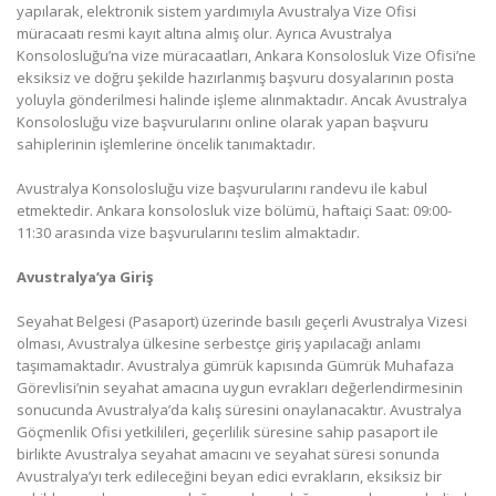
yapılarak, elektronik sistem yardımıyla Avustralya Vize Ofisi
müracaatı resmi kayıt altına almış olur. Ayrıca Avustralya
Konsolosluğu’na vize müracaatları, Ankara Konsolosluk Vize Ofisi’ne
eksiksiz ve doğru şekilde hazırlanmış başvuru dosyalarının posta
yoluyla gönderilmesi halinde işleme alınmaktadır. Ancak Avustralya
Konsolosluğu vize başvurularını online olarak yapan başvuru
sahiplerinin işlemlerine öncelik tanımaktadır.
Avustralya Konsolosluğu vize başvurularını randevu ile kabul
etmektedir. Ankara konsolosluk vize bölümü, haftaiçi Saat: 09:00-
11:30 arasında vize başvurularını teslim almaktadır.
Avustralya’ya Giriş
Seyahat Belgesi (Pasaport) üzerinde basılı geçerli Avustralya Vizesi
olması, Avustralya ülkesine serbestçe giriş yapılacağı anlamı
taşımamaktadır. Avustralya gümrük kapısında Gümrük Muhafaza
Görevlisi’nin seyahat amacına uygun evrakları değerlendirmesinin
sonucunda Avustralya’da kalış süresini onaylanacaktır. Avustralya
Göçmenlik Ofisi yetkilileri, geçerlilik süresine sahip pasaport ile
birlikte Avustralya seyahat amacını ve seyahat süresi sonunda
Avustralya’yı terk edileceğini beyan edici evrakların, eksiksiz bir