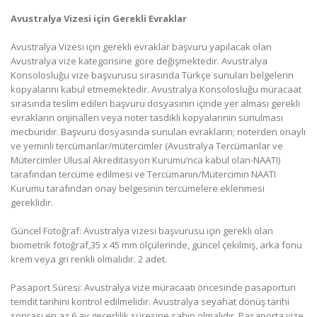
Avustralya Vizesi için Gerekli Evraklar
Avustralya Vizesi için gerekli evraklar başvuru yapılacak olan
Avustralya vize kategorisine göre değişmektedir. Avustralya
Konsolosluğu vize başvurusu sırasında Türkçe sunulan belgelerin
kopyalarını kabul etmemektedir. Avustralya Konsolosluğu müracaat
sırasında teslim edilen başvuru dosyasının içinde yer alması gerekli
evrakların orijinalleri veya noter tasdikli kopyalarının sunulması
mecburidir. Başvuru dosyasında sunulan evrakların; noterden onaylı
ve yeminli tercümanlar/mütercimler (Avustralya Tercümanlar ve
Mütercimler Ulusal Akreditasyon Kurumu’nca kabul olan-NAATI)
tarafından tercüme edilmesi ve Tercümanın/Mütercimin NAATI
Kurumu tarafından onay belgesinin tercümelere eklenmesi
gereklidir.
Güncel Fotoğraf: Avustralya vizesi başvurusu için gerekli olan
biometrik fotoğraf,35 x 45 mm ölçülerinde, güncel çekilmiş, arka fonu
krem veya gri renkli olmalıdır. 2 adet.
Pasaport Süresi: Avustralya vize müracaatı öncesinde pasaportun
temdit tarihini kontrol edilmelidir. Avustralya seyahat dönüş tarihi
sonrası en az 6 ay geçerlilik süresine sahip olmalıdır. Pasaporta vize