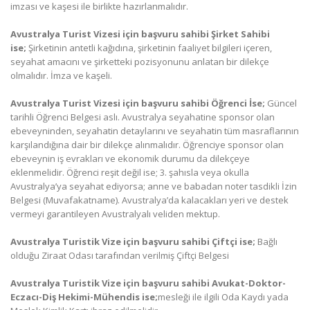
imzası ve kaşesi ile birlikte hazırlanmalıdır.
Avustralya Turist Vizesi için başvuru sahibi Şirket Sahibi
ise;
Şirketinin antetli kağıdına, şirketinin faaliyet bilgileri içeren,
seyahat amacını ve şirketteki pozisyonunu anlatan bir dilekçe
olmalıdır. İmza ve kaşeli.
Avustralya Turist Vizesi için başvuru sahibi Öğrenci İse;
Güncel
tarihli Öğrenci Belgesi aslı. Avustralya seyahatine sponsor olan
ebeveyninden, seyahatin detaylarını ve seyahatin tüm masraflarının
karşılandığına dair bir dilekçe alınmalıdır. Öğrenciye sponsor olan
ebeveynin iş evrakları ve ekonomik durumu da dilekçeye
eklenmelidir. Öğrenci reşit değil ise; 3. şahısla veya okulla
Avustralya’ya seyahat ediyorsa; anne ve babadan noter tasdikli İzin
Belgesi (Muvafakatname). Avustralya’da kalacakları yeri ve destek
vermeyi garantileyen Avustralyalı veliden mektup.
Avustralya Turistik Vize için başvuru sahibi Çiftçi ise;
Bağlı
olduğu Ziraat Odası tarafından verilmiş Çiftçi Belgesi
Avustralya Turistik Vize için başvuru sahibi Avukat-Doktor-
Eczacı-Diş Hekimi-Mühendis ise;
mesleği ile ilgili Oda Kaydı yada