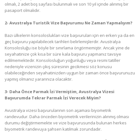
olmalı, 2 adet boş sayfası bulunmalı ve son 10 yıl içinde alınmış bir
pasaport olmalıdır.
2- Avustralya Turistik Vize Başvurumu Ne Zaman Yapmalıyım?
Bazı ülkelerin konsoloslukları vize başvuruları için en erken ya da en
geç başvuru yapılabilecek tarihleri belirlemişlerdir. Avustralya
Konsolosluğu ise böyle bir sınırlama öngörmemiştir. Ancak yine de
seyahatinize çok kısa bir süre kala başvuru yapmanız tavsiye
edilmemektedir. Konsolosluğun yoğunluğu veya resmi tatiller
nedeniyle vizenizin çıkış süresinin gecikmesi söz konusu
olabileceğinden seyahatinizden uygun bir zaman önce başvurunuzu
yapmış olmanız yararınıza olacaktır.
3- Daha Önce Parmak İzi Vermiştim, Avustralya Vizesi
Başvurumda Tekrar Parmak İzi Verecek Miyim?
Avustralya vizesi başvurularının son aşaması biyometrik
randevudur. Daha önceden biyometrik verilerinizin alınmış olması
durumu değiştirmemekte ve vize başvurusunda bulunan herkes
biyometrik randevuya şahsen katılmak zorundadır.