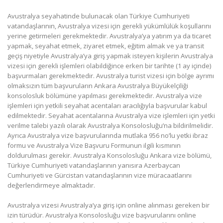
Avustralya seyahatinde bulunacak olan Türkiye Cumhuriyeti
vatandaşlarının, Avustralya vizesi için gerekli yükümlülük koşullarını
yerine getirmeleri gerekmektedir. Avustralya’ya yatırım ya da ticaret
yapmak, seyahat etmek, ziyaret etmek, eğitim almak ve ya transit
geçiş niyetiyle Avustralya’ya giriş yapmak isteyen kişilerin Avustralya
vizesi için gerekli işlemleri olabildiğince erken bir tarihte (1 ay içinde)
başvurmaları gerekmektedir. Avustralya turist vizesi için bölge ayrımı
olmaksızın tüm başvuruların Ankara Avustralya Büyükelçiliği
konsolosluk bölümüne yapılması gerekmektedir. Avustralya vize
işlemleri için yetkili seyahat acentaları aracılığıyla başvurular kabul
edilmektedir. Seyahat acentalarına Avustralya vize işlemleri için yetki
verilme talebi yazılı olarak Avustralya Konsolosluğu’na bildirilmelidir.
Ayrıca Avustralya vize başvurularında mutlaka 956 no’lu yetki ibraz
formu ve Avustralya Vize Başvuru Formunun ilgili kısmının
doldurulması gerekir. Avustralya Konsolosluğu Ankara vize bölümü,
Türkiye Cumhuriyeti vatandaşlarının yanısıra Azerbaycan
Cumhuriyeti ve Gürcistan vatandaşlarının vize müracaatlarını
değerlendirmeye almaktadır.
Avustralya vizesi Avustralya’ya giriş için online alınması gereken bir
izin türüdür. Avustralya Konsolosluğu vize başvurularını online