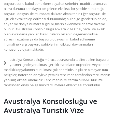
başvurusunu kabul etmezken; seyahat sebebini, maddi durumu ve
ailevi durumu kanıtlayıcı belgelerin eksiksiz bir şekilde sunulduğu
başvuru dosyası ile müracaatı dikkate almaktadır. Eğer başvuru ile
ilgili ek evrak talep edilmesi durumunda; bu belge gönderilirken ad,
soyad ve dosya numarası gibi bilgilerin eklenmesi önemle tavsiye
olunur. Avustralya Konsolosluğu Ankara Vize Ofisi, hatalı ve eksik
olan evraklarla yapılan başvuruların, vizenin değerlendirilme
süresini uzatma ya da başvuru dosyasının kabul edilmeme
ihtimaline karşı başvuru sahiplerinin dikkatli davranmaları
konusunda uyarmaktadır.
*Avustralya Konsolosluğu müracaat sırasında teslim edilen başvuru
dosyasının içinde yer alması gerekli evrakların orijinalleri veya noter
tasdikli kopyalarının sunulması çok önemlidir. İngilizce olmayan tüm
belgeler; noterden onaylı ve yeminli tercüman tarafından tercümenin
yapılmış olması önemlidir. Tercümanın/Mütercimin NAATI Kurumu
tarafından onay belgesinin tercümelere eklenmesi zorunludur.
Avustralya Konsolosluğu ve
Avustralya Turistik Vize