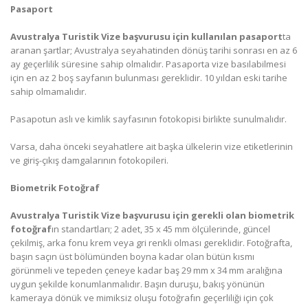
Pasaport
Avustralya Turistik Vize başvurusu için kullanılan pasaport
ta
aranan şartlar; Avustralya seyahatinden dönüş tarihi sonrası en az 6
ay geçerlilik süresine sahip olmalıdır. Pasaporta vize basılabilmesi
için en az 2 boş sayfanın bulunması gereklidir. 10 yıldan eski tarihe
sahip olmamalıdır.
Pasapotun aslı ve kimlik sayfasının fotokopisi birlikte sunulmalıdır.
Varsa, daha önceki seyahatlere ait başka ülkelerin vize etiketlerinin
ve giriş-çıkış damgalarının fotokopileri.
Biometrik Fotoğraf
Avustralya Turistik Vize başvurusu için gerekli olan biometrik
fotoğraf
ın standartları; 2 adet, 35 x 45 mm ölçülerinde, güncel
çekilmiş, arka fonu krem veya gri renkli olması gereklidir. Fotoğrafta,
başın saçın üst bölümünden boyna kadar olan bütün kısmı
görünmeli ve tepeden çeneye kadar baş 29 mm x 34 mm aralığına
uygun şekilde konumlanmalıdır. Başın duruşu, bakış yönünün
kameraya dönük ve mimiksiz oluşu fotoğrafın geçerliliği için çok