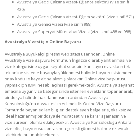
Avustralya Geçici Çalışma Vizesi- Eğlence sektörü (vize sınıfı
420)
Avustralya Geçici Çalışma Vizesi- Eğitim sektörü (vize sınıfı 571)
Avustralya Gemici Vizesi (vize sınıfı 988)
Avustralya Superyat Mürettabat Vizesi (vize sınıfı 488 ve 988)
Avustralya Vizesi için Online Başvuru
Avustralya Büyükelçiliği resmi web sitesi üzerinden, Online
Avustralya Vize Başvuru Formu’nun İngilizce olarak yanıtlanması ve
vize kategorisine uygun seyahat sebebini kanıtlayıcı evrakların tek
tek online sisteme başarıyla yüklenmesi halinde başvuru sistemden
onay kodu ile kayıt altına alınmış olacaktır. Online vize başvurusu
yapmak için IMMI hesabı açılması gerekmektedir. Avustralya seyahat
amacına uygun vize kategorisinde istenilen evrakların toparlanarak,
bir dosya halinde hazırlanmasının ardından Avustralya
Konsolosluğu’na dosya teslim edilmelidir. Online Vize Başvuru
Formu’nda beyan edilen bilgileri destekleyen belgelerle, eksiksiz ve
ideal hazırlanmış bir dosya ile müracaat, vize karar aşamasını ve
vize süresini olumlu etkileyecektir. Avustralya Konsolosluğu Ankara
vize ofisi, başvurusu sonrasında gerekli görmesi halinde ek evrak
talebinde bulunabilmektedir.