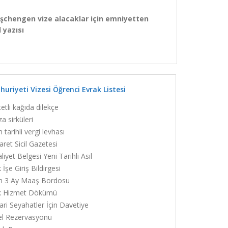
 şchengen vize alacaklar için emniyetten
 yazısı
uriyeti Vizesi Öğrenci Evrak Listesi
etli kağıda dilekçe
a sirküleri
 tarihli vergi levhası
aret Sicil Gazetesi
liyet Belgesi Yeni Tarihli Asıl
 İşe Giriş Bildirgesi
n 3 Ay Maaş Bordosu
k Hizmet Dökümü
ari Seyahatler İçin Davetiye
el Rezervasyonu