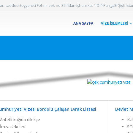
caddesi teyyareci Fehmi sok no 32 fidan işhanı kat 1 D 4 Pangaltı Şişli İst
ANA SAYFA
VİZE İŞLEMLERİ
umhuriyeti Vizesi Bordolu Çalışan Evrak Listesi
Devlet M
Antetli kağıda dilekçe
KU
İmza sirküleri
SO