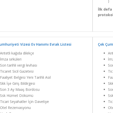
)
İlk defa
protokol
umhuriyeti Vizesi Ev Hanımı Evrak Listesi
Çek Çumh
Antetli kağıda dilekçe
Ant
İmza sirküleri
İmz
Son tarihli vergi levhası
Son
Ticaret Sicil Gazetesi
Tic
Faaliyet Belgesi Yeni Tarihli Asıl
Faa
Skk İşe Giriş Bildirgesi
Skk
Son 3 Ay Maaş Bordosu
So
Ssk Hizmet Dökümü
Ss
Ticari Seyahatler İçin Davetiye
Tic
Otel Rezervasyonu
Ot