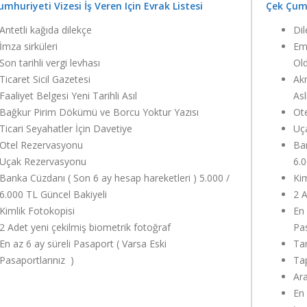
mhuriyeti Vizesi İş Veren Için Evrak Listesi
Çek Çumh
Antetli kağıda dilekçe
Dil
İmza sirküleri
Eme
Son tarihli vergi levhası
Old
Ticaret Sicil Gazetesi
Akr
Faaliyet Belgesi Yeni Tarihli Asıl
Asl
Bağkur Pirim Dökümü ve Borcu Yoktur Yazısı
Ot
Ticari Seyahatler İçin Davetiye
Uç
Otel Rezervasyonu
Ban
Uçak Rezervasyonu
6.0
Banka Cüzdanı ( Son 6 ay hesap hareketleri ) 5.000 /
Kim
6.000 TL Güncel Bakiyeli
2 A
Kimlik Fotokopisi
En 
2 Adet yeni çekilmiş biometrik fotoğraf
Pas
En az 6 ay süreli Pasaport ( Varsa Eski
Tam
Pasaportlarınız )
Tap
Ara
En 