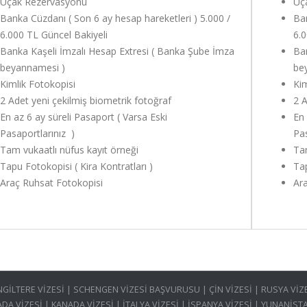
Uçak Rezervasyonu
Uç
Banka Cüzdanı ( Son 6 ay hesap hareketleri ) 5.000 /
Ban
6.000 TL Güncel Bakiyeli
6.0
Banka Kaşeli İmzalı Hesap Extresi ( Banka Şube İmza
Ban
beyannamesi )
be
Kimlik Fotokopisi
Kim
2 Adet yeni çekilmiş biometrik fotoğraf
2 A
En az 6 ay süreli Pasaport ( Varsa Eski
En 
Pasaportlarınız )
Pas
Tam vukaatlı nüfus kayıt örneği
Tam
Tapu Fotokopisi ( Kira Kontratları )
Tap
Araç Ruhsat Fotokopisi
Ara
İNGİLTERE VİZESİ | SCHENGEN VİZESİ BAŞVURUSU | ÇİN VİZESİ | RUSYA Vİ
ADA VİZESİ | KANADA VİZESİ | İTALYA VİZESİ | İSPANYA VİZESİ | YUNANİS