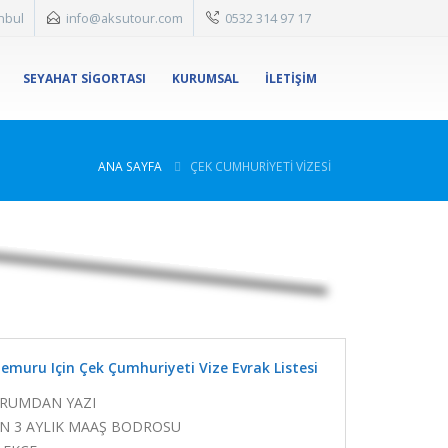
anbul
info@aksutour.com
0532 314 97 17
SEYAHAT SİGORTASI
KURUMSAL
İLETİŞİM
ANA SAYFA
ÇEK CUMHURİYETİ VİZESİ
emuru Için Çek Çumhuriyeti Vize Evrak Listesi
RUMDAN YAZI
N 3 AYLIK MAAŞ BODROSU