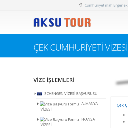
Cumhuriyet mah Ergenekon 
ÇEK CUMHURİYETİ VİZESİ
VİZE İŞLEMLERİ
SCHENGEN VİZESİ BAŞVURUSU
ALMANYA
Çek Ç
VİZESİ
FRANSA
VİZESİ