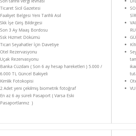
Son tarihli vergi levhası
Dİ
Ticaret Sicil Gazetesi
SO
Faaliyet Belgesi Yeni Tarihli Asıl
Sİ
Skk İşe Giriş Bildirgesi
VA
Son 3 Ay Maaş Bordosu
RU
Ssk Hizmet Dökümü
GÜ
Ticari Seyahatler İçin Davetiye
Kİ
Otel Rezervasyonu
Sey
Uçak Rezervasyonu
tam
Banka Cüzdanı ( Son 6 ay hesap hareketleri ) 5.000 /
ika
6.000 TL Güncel Bakiyeli
tut
Kimlik Fotokopisi
Ote
2 Adet yeni çekilmiş biometrik fotoğraf
VU
En az 6 ay süreli Pasaport ( Varsa Eski
Pasaportlarınız )