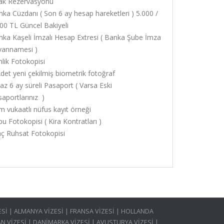
ak Rezervasyonu
ka Cüzdanı ( Son 6 ay hesap hareketleri ) 5.000 /
00 TL Güncel Bakiyeli
ka Kaşeli İmzalı Hesap Extresi ( Banka Şube İmza
yannamesi )
lik Fotokopisi
det yeni çekilmiş biometrik fotoğraf
az 6 ay süreli Pasaport ( Varsa Eski
aportlarınız )
 vukaatlı nüfus kayıt örneği
u Fotokopisi ( Kira Kontratları )
ç Ruhsat Fotokopisi
ZESİ | ALMANYA VİZESİ | FRANSA VİZESİ | HOLLANDA
TAN VİZESİ | DANİMARKA VİZESİ | AVUSTURYA VİZESİ |