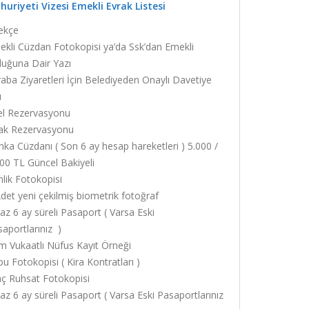
uriyeti Vizesi Emekli Evrak Listesi
ekçe
kli Cüzdan Fotokopisi ya’da Ssk’dan Emekli
uğuna Dair Yazı
aba Ziyaretleri İçin Belediyeden Onaylı Davetiye
ı
el Rezervasyonu
ak Rezervasyonu
ka Cüzdanı ( Son 6 ay hesap hareketleri ) 5.000 /
00 TL Güncel Bakiyeli
lik Fotokopisi
det yeni çekilmiş biometrik fotoğraf
az 6 ay süreli Pasaport ( Varsa Eski
aportlarınız )
 Vukaatlı Nüfus Kayıt Örneği
u Fotokopisi ( Kira Kontratları )
ç Ruhsat Fotokopisi
az 6 ay süreli Pasaport ( Varsa Eski Pasaportlarınız