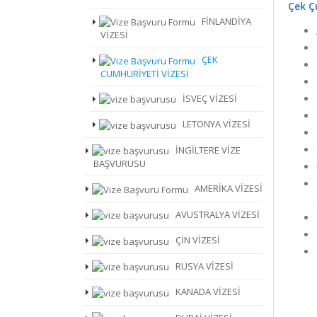
Çek Çu
FİNLANDİYA
VİZESİ
ÇEK
CUMHURİYETİ VİZESİ
İSVEÇ VİZESİ
LETONYA VİZESİ
İNGİLTERE VİZE
BAŞVURUSU
AMERİKA VİZESİ
AVUSTRALYA VİZESİ
ÇİN VİZESİ
RUSYA VİZESİ
KANADA VİZESİ