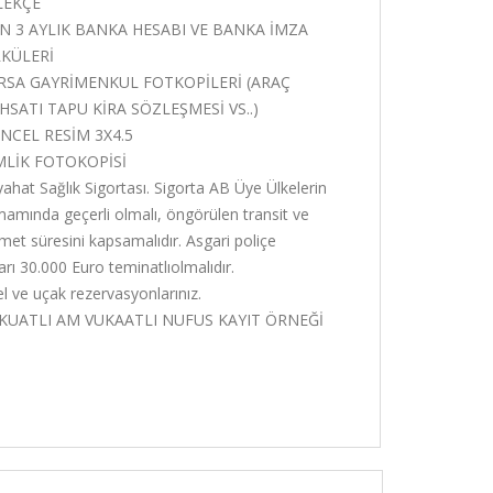
LEKÇE
N 3 AYLIK BANKA HESABI VE BANKA İMZA
RKÜLERİ
RSA GAYRİMENKUL FOTKOPİLERİ (ARAÇ
HSATI TAPU KİRA SÖZLEŞMESİ VS..)
NCEL RESİM 3X4.5
MLİK FOTOKOPİSİ
ahat Sağlık Sigortası. Sigorta AB Üye Ülkelerin
amında geçerli olmalı, öngörülen transit ve
met süresini kapsamalıdır. Asgari poliçe
arı 30.000 Euro teminatlıolmalıdır.
l ve uçak rezervasyonlarınız.
KUATLI AM VUKAATLI NUFUS KAYIT ÖRNEĞİ