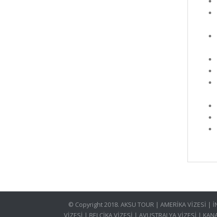
© Copyright 2018. AKSU TOUR | AMERİKA VİZESİ | 
VİZESİ | BELÇİKA VİZESİ | AVUSTRALYA VİZESİ | KAN